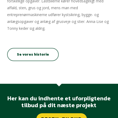
forskellige opgaver. Lastbilerne kører hovedsageligt med
affald, sten, grus og jord, mens man med
entreprenørmaskinerne udfører kystsikring, bygge- og
anlægsopgaver og anlæg af grusveje og stier. Anna-Lise og
Tonny keder sig aldrig.
Se vores historie
Her kan du indhente et uforpligtende
tilbud på dit næste projekt