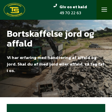
Skip
Giv os et kald
to
49 70 22 63
Close
main
Menu
content
Bortskaffelse jord og
affald
Vi har erfaring med håndtering af affald og
jord. Skal du af med jord eller affald, så tag fat
i os.