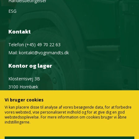
Handelsbetingelser
ESG
Kontakt
Telefon
(+45) 49 70 22 63
Mail:
kontakt@vognmandts.dk
Kontor og lager
Klosterrisvej 3B
3100 Hornbæk
Google Maps
Vi bruger cookies
Vi kan placere disse til analyse af vores besøgende data, for at forbedre
vores websted, vise personaliseret indhold og for at give dig en god
webstedsoplevelse. For mere information om cookies bruger vi åbne
indstillingerne.