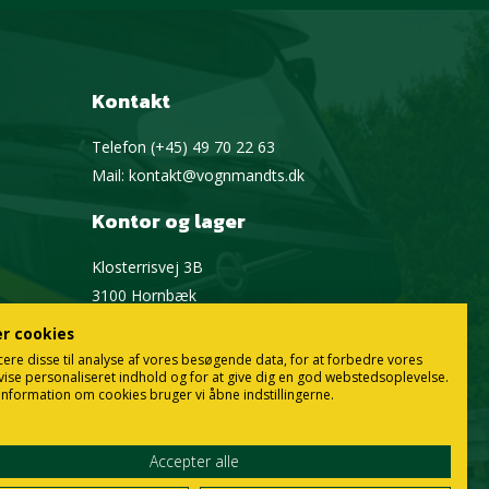
Kontakt
Telefon
(+45) 49 70 22 63
Mail:
kontakt@vognmandts.dk
Kontor og lager
Klosterrisvej 3B
3100 Hornbæk
Google Maps
er cookies
cere disse til analyse af vores besøgende data, for at forbedre vores
vise personaliseret indhold og for at give dig en god webstedsoplevelse.
information om cookies bruger vi åbne indstillingerne.
Accepter alle