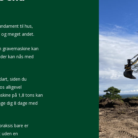
fundament til hus,
e og meget andet.
 en gravemaskine kan
 der kan nås med
lart, siden du
s alligevel
kine på 1,8 tons kan
tage dig 8 dage med
 praksis bare er
t uden en