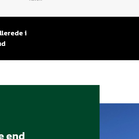
llerede
i
ud
e
end