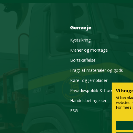
Genveje
Kystsikring
Kraner og montage
Bortskaffelse
Fragt af materialer og gods
Køre- og Jernplader
Privatlivspolitik & Cookies
Vi brug
Vi kan pla
Handelsbetingelser
websted, 
For mere 
ESG