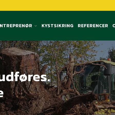
ENTREPRENØR
KYSTSIKRING
REFERENCER
udføres.
e