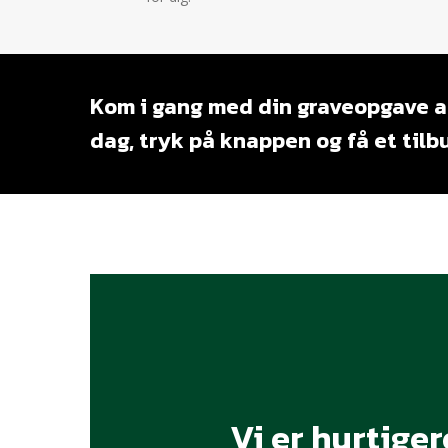
Kom
i
gang
med
din
graveopgave
a
dag,
tryk
på
knappen
og
få
et
tilb
Vi
er
hurtiger