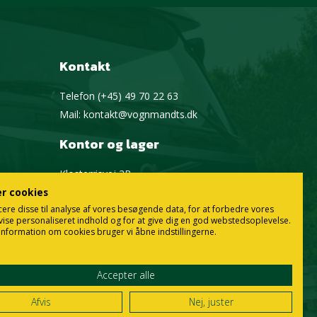
Kontakt
Telefon
(+45) 49 70 22 63
Mail:
kontakt@vognmandts.dk
Kontor og lager
Klosterrisvej 3B
3100 Hornbæk
er cookies
cere disse til analyse af vores besøgende data, for at forbedre vores
Google Maps
vise personaliseret indhold og for at give dig en god webstedsoplevelse.
information om cookies bruger vi åbne indstillingerne.
Accepter alle
Afvis
Nej, juster