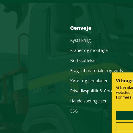
Genveje
Kystsikring
Kraner og montage
Bortskaffelse
Fragt af materialer og gods
Køre- og Jernplader
Vi brug
Vi kan pla
Privatlivspolitik & Cookies
websted, 
For mere 
Handelsbetingelser
ESG