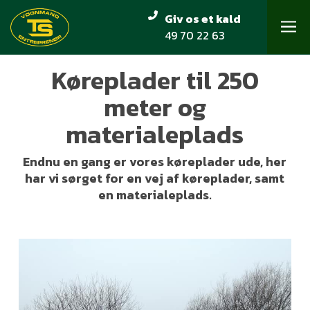
Skip
Giv os et kald
to
49 70 22 63
Close
main
Menu
content
Køreplader til 250
meter og
materialeplads
Endnu en gang er vores køreplader ude, her
har vi sørget for en vej af køreplader, samt
en materialeplads.