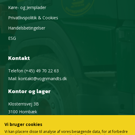
Køre- og Jernplader
Privatlivspolitik & Cookies
Handelsbetingelser
ESG
Kontakt
Telefon
(+45) 49 70 22 63
Mail:
kontakt@vognmandts.dk
Kontor og lager
Klosterrisvej 3B
3100 Hornbæk
Google Maps
Vi bruger cookies
Vi kan placere disse til analyse af vores besøgende data, for at forbedre