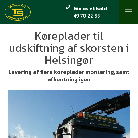
Skip
Giv os et kald
to
49 70 22 63
Close
main
Menu
content
Køreplader til
udskiftning af skorsten i
Helsingør
Levering af flere køreplader montering, samt
afhentning igen