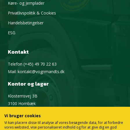
Køre- og Jernplader
Privatlivspolitik & Cookies
Handelsbetingelser
ESG
Kontakt
Telefon
(+45) 49 70 22 63
Mail:
kontakt@vognmandts.dk
Kontor og lager
Klosterrisvej 3B
3100 Hornbæk
Google Maps
Vi bruger cookies
Vi kan placere disse til analyse af vores besøgende data, for at forbedre
vores websted, vise personaliseret indhold og for at give dig en god